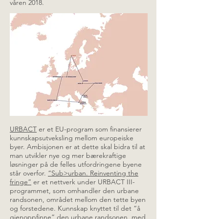
våren 2018.
URBACT
er et EU-program som finansierer
kunnskapsutveksling mellom europeiske
byer. Ambisjonen er at dette skal bidra til at
man utvikler nye og mer bærekraftige
løsninger på de felles utfordringene byene
står overfor.
“Sub>urban. Reinventing the
fringe”
er et nettverk under URBACT III-
programmet, som omhandler den urbane
randsonen, området mellom den tette byen
og forstedene. Kunnskap knyttet til det “å
gjenoppfinne” den urbane randsonen, med