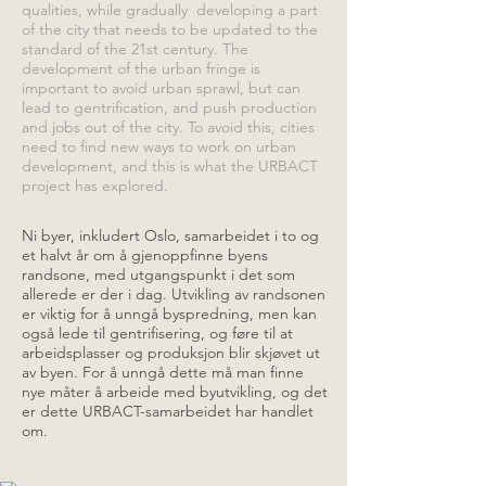
qualities, while gradually developing a part
of the city that needs to be updated to the
standard of the 21st century. The
development of the urban fringe is
important to avoid urban sprawl, but can
lead to gentrification, and push production
and jobs out of the city. To avoid this, cities
need to find new ways to work on urban
development, and this is what the URBACT
project has explored.
Ni byer, inkludert Oslo, samarbeidet i to og
et halvt år om å gjenoppfinne byens
randsone, med utgangspunkt i det som
allerede er der i dag. Utvikling av randsonen
er viktig for å unngå byspredning, men kan
også lede til gentrifisering, og føre til at
arbeidsplasser og produksjon blir skjøvet ut
av byen. For å unngå dette må man finne
nye måter å arbeide med byutvikling, og det
er dette URBACT-samarbeidet har handlet
om.